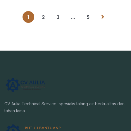
1
2
3
…
5
CV Aulia Technical Service, spesialis talang air berkualitas dan
tahan lama.
BUTUH BANTUAN?