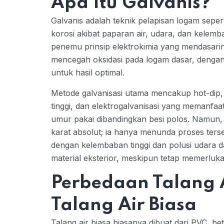
Apa Itu Galvanis?
Galvanis adalah teknik pelapisan logam seper
korosi akibat paparan air, udara, dan kelembab
penemu prinsip elektrokimia yang mendasari
mencegah oksidasi pada logam dasar, dengan 
untuk hasil optimal.
Metode galvanisasi utama mencakup hot-dip,
tinggi, dan elektrogalvanisasi yang memanfaat
umur pakai dibandingkan besi polos. Namun,
karat absolut; ia hanya menunda proses terse
dengan kelembaban tinggi dan polusi udara dari
material eksterior, meskipun tetap memerluka
Perbedaan Talang 
Talang Air Biasa
Talang air biasa biasanya dibuat dari PVC, b